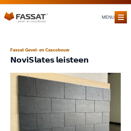
MENU
Fassat Gevel- en Cascobouw
𝗡𝗼𝘃𝗶𝗦𝗹𝗮𝘁𝗲𝘀 𝗹𝗲𝗶𝘀𝘁𝗲𝗲𝗻