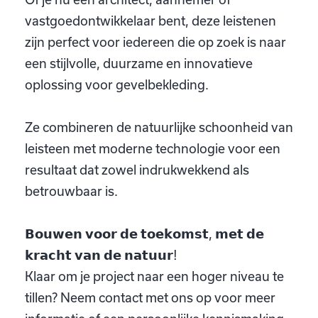
vastgoedontwikkelaar bent, deze leistenen
zijn perfect voor iedereen die op zoek is naar
een stijlvolle, duurzame en innovatieve
oplossing voor gevelbekleding.
Ze combineren de natuurlijke schoonheid van
leisteen met moderne technologie voor een
resultaat dat zowel indrukwekkend als
betrouwbaar is.
𝗕𝗼𝘂𝘄𝗲𝗻 𝘃𝗼𝗼𝗿 𝗱𝗲 𝘁𝗼𝗲𝗸𝗼𝗺𝘀𝘁, 𝗺𝗲𝘁 𝗱𝗲
𝗸𝗿𝗮𝗰𝗵𝘁 𝘃𝗮𝗻 𝗱𝗲 𝗻𝗮𝘁𝘂𝘂𝗿!
Klaar om je project naar een hoger niveau te
tillen? Neem contact met ons op voor meer