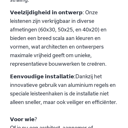
𝗩𝗲𝗲𝗹𝘇𝗶𝗷𝗱𝗶𝗴𝗵𝗲𝗶𝗱 𝗶𝗻 𝗼𝗻𝘁𝘄𝗲𝗿𝗽: Onze
leistenen zijn verkrijgbaar in diverse
afmetingen (60x30, 50x25, en 40x20) en
bieden een breed scala aan kleuren en
vormen, wat architecten en ontwerpers
maximale vrijheid geeft om unieke,
representatieve bouwwerken te creëren.
𝗘𝗲𝗻𝘃𝗼𝘂𝗱𝗶𝗴𝗲 𝗶𝗻𝘀𝘁𝗮𝗹𝗹𝗮𝘁𝗶𝗲:Dankzij het
innovatieve gebruik van aluminium regels en
speciale leisteenhaken is de installatie niet
alleen sneller, maar ook veiliger en efficiënter.
𝗩𝗼𝗼𝗿 𝘄𝗶𝗲?
Of je nu een architect, aannemer of