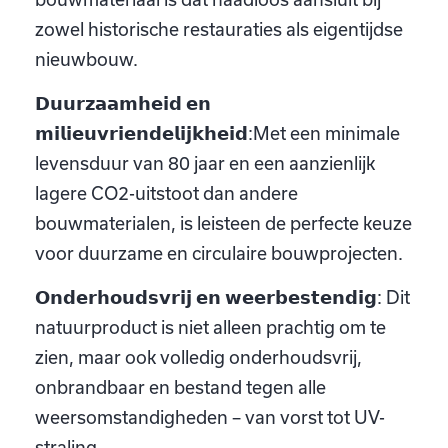
zowel historische restauraties als eigentijdse
nieuwbouw.
𝗗𝘂𝘂𝗿𝘇𝗮𝗮𝗺𝗵𝗲𝗶𝗱 𝗲𝗻
𝗺𝗶𝗹𝗶𝗲𝘂𝘃𝗿𝗶𝗲𝗻𝗱𝗲𝗹𝗶𝗷𝗸𝗵𝗲𝗶𝗱:Met een minimale
levensduur van 80 jaar en een aanzienlijk
lagere CO2-uitstoot dan andere
bouwmaterialen, is leisteen de perfecte keuze
voor duurzame en circulaire bouwprojecten.
𝗢𝗻𝗱𝗲𝗿𝗵𝗼𝘂𝗱𝘀𝘃𝗿𝗶𝗷 𝗲𝗻 𝘄𝗲𝗲𝗿𝗯𝗲𝘀𝘁𝗲𝗻𝗱𝗶𝗴: Dit
natuurproduct is niet alleen prachtig om te
zien, maar ook volledig onderhoudsvrij,
onbrandbaar en bestand tegen alle
weersomstandigheden – van vorst tot UV-
straling.