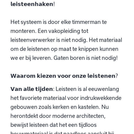
𝗹𝗲𝗶𝘀𝘁𝗲𝗲𝗻𝗵𝗮𝗸𝗲𝗻!
Het systeem is door elke timmerman te
monteren. Een vakopleiding tot
leisteenverwerker is niet nodig. Het materiaal
om de leistenen op maat te knippen kunnen
we er bij leveren. Gaten boren is niet nodig!
𝗪𝗮𝗮𝗿𝗼𝗺 𝗸𝗶𝗲𝘇𝗲𝗻 𝘃𝗼𝗼𝗿 𝗼𝗻𝘇𝗲 𝗹𝗲𝗶𝘀𝘁𝗲𝗻𝗲𝗻?
𝗩𝗮𝗻 𝗮𝗹𝗹𝗲 𝘁𝗶𝗷𝗱𝗲𝗻: Leisteen is al eeuwenlang
het favoriete materiaal voor indrukwekkende
gebouwen zoals kerken en kastelen. Nu
herontdekt door moderne architecten,
bewijst leisteen dat het een tijdloos
bouwmateriaal is dat naadloos aansluit bij