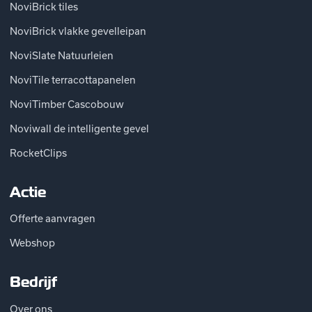
NoviBrick tiles
NoviBrick vlakke gevelleipan
NoviSlate Natuurleien
NoviTile terracottapanelen
NoviTimber Cascobouw
Noviwall de intelligente gevel
RocketClips
Actie
Offerte aanvragen
Webshop
Bedrijf
Over ons