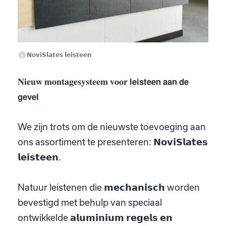
𝗡𝗼𝘃𝗶𝗦𝗹𝗮𝘁𝗲𝘀 𝗹𝗲𝗶𝘀𝘁𝗲𝗲𝗻
𝐍𝐢𝐞𝐮𝐰 𝐦𝐨𝐧𝐭𝐚𝐠𝐞𝐬𝐲𝐬𝐭𝐞𝐞𝐦 𝐯𝐨𝐨𝐫 𝗹𝗲𝗶𝘀𝘁𝗲𝗲𝗻 𝗮𝗮𝗻 𝗱𝗲
𝗴𝗲𝘃𝗲𝗹
We zijn trots om de nieuwste toevoeging aan
ons assortiment te presenteren: 𝗡𝗼𝘃𝗶𝗦𝗹𝗮𝘁𝗲𝘀
𝗹𝗲𝗶𝘀𝘁𝗲𝗲𝗻.
Natuur leistenen die 𝗺𝗲𝗰𝗵𝗮𝗻𝗶𝘀𝗰𝗵 worden
bevestigd met behulp van speciaal
ontwikkelde 𝗮𝗹𝘂𝗺𝗶𝗻𝗶𝘂𝗺 𝗿𝗲𝗴𝗲𝗹𝘀 𝗲𝗻