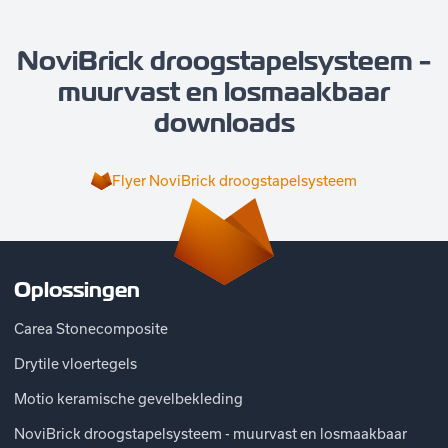
NoviBrick droogstapelsysteem -
muurvast en losmaakbaar
downloads
Flyer NoviBrick droogstapelsysteem
Oplossingen
Carea Stonecomposite
Drytile vloertegels
Motio keramische gevelbekleding
NoviBrick droogstapelsysteem - muurvast en losmaakbaar