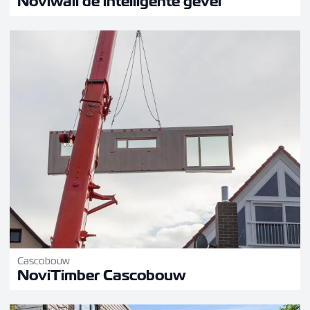
Noviwall de intelligente gevel
Cascobouw
NoviTimber Cascobouw