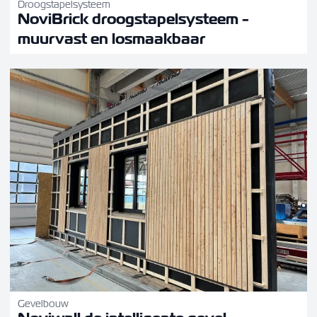
Droogstapelsysteem
NoviBrick droogstapelsysteem -
muurvast en losmaakbaar
Gevelbouw