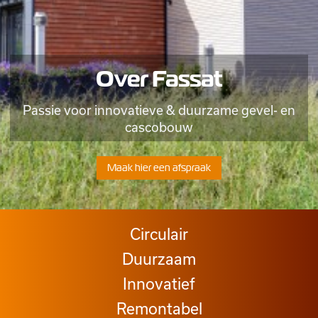
Over Fassat
Passie voor innovatieve & duurzame gevel- en
cascobouw
Maak hier een afspraak
Circulair
Duurzaam
Innovatief
Remontabel