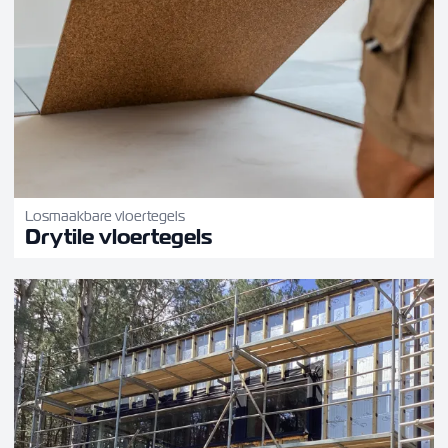
Losmaakbare vloertegels
Drytile vloertegels