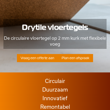
Drytile vloertegels
De circulaire vloertegel op 2 mm kurk met flexibele
voeg
Vraag een offerte aan
Plan een afspraak
Circulair
Duurzaam
Innovatief
Remontabel