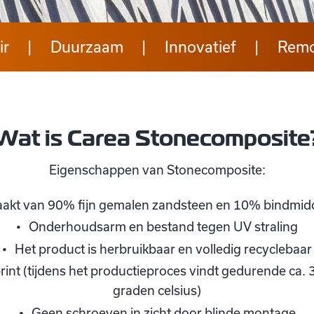
ir
Duurzaam
Innovatief
Remo
Wat is Carea Stonecomposite
Eigenschappen van Stonecomposite:
aakt van 90% fijn gemalen zandsteen en 10% bindmidd
Onderhoudsarm en bestand tegen UV straling
Het product is herbruikbaar en volledig recyclebaar
int (tijdens het productieproces vindt gedurende ca. 3
graden celsius)
Geen schroeven in zicht door blinde montage