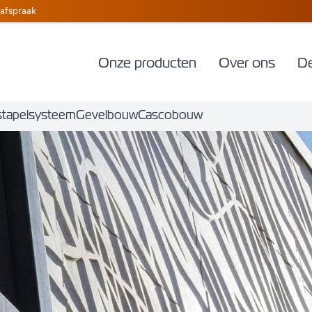
afspraak
Onze producten
Over ons
D
tapelsysteem
Gevelbouw
Cascobouw