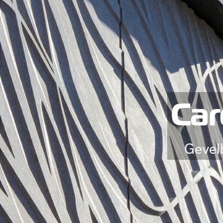
Car
Gevel