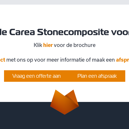
de Carea Stonecomposite voo
Klik
hier
voor de brochure
ct
met ons op voor meer informatie of maak een
afsp
Vraag een offerte aan
Plan een afspraak