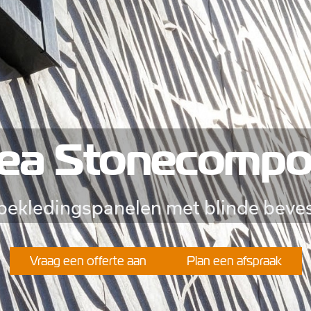
ea Stonecompo
bekledingspanelen met blinde beves
Vraag een offerte aan
Plan een afspraak