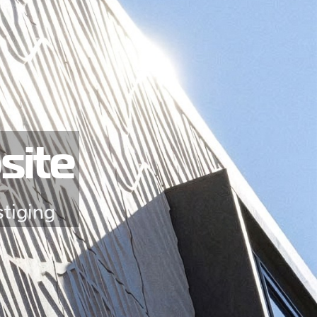
site
tiging