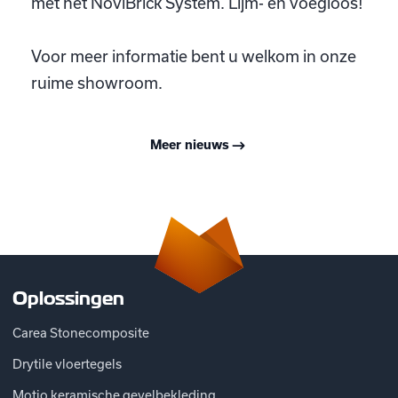
met het NoviBrick System. Lijm- en voegloos!
Voor meer informatie bent u welkom in onze
ruime showroom.
Meer nieuws
Oplossingen
Carea Stonecomposite
Drytile vloertegels
Motio keramische gevelbekleding