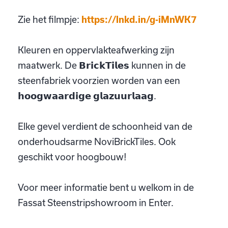
Zie het filmpje:
https://lnkd.in/g-iMnWK7
Kleuren en oppervlakteafwerking zijn
maatwerk. De 𝗕𝗿𝗶𝗰𝗸𝗧𝗶𝗹𝗲𝘀 kunnen in de
steenfabriek voorzien worden van een
𝗵𝗼𝗼𝗴𝘄𝗮𝗮𝗿𝗱𝗶𝗴𝗲 𝗴𝗹𝗮𝘇𝘂𝘂𝗿𝗹𝗮𝗮𝗴.
Elke gevel verdient de schoonheid van de
onderhoudsarme NoviBrickTiles. Ook
geschikt voor hoogbouw!
Voor meer informatie bent u welkom in de
Fassat Steenstripshowroom in Enter.