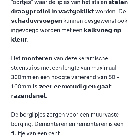
“oortjes” waar de lipjes van het stalen 𝘀𝘁𝗮𝗹𝗲𝗻
𝗱𝗿𝗮𝗮𝗴𝗽𝗿𝗼𝗳𝗶𝗲𝗹 𝗶𝗻 𝘃𝗮𝘀𝘁𝗴𝗲𝗸𝗹𝗶𝗸𝘁 worden. De
𝘀𝗰𝗵𝗮𝗱𝘂𝘄𝘃𝗼𝗲𝗴𝗲𝗻 kunnen desgewenst ook
ingevoegd worden met een 𝗸𝗮𝗹𝗸𝘃𝗼𝗲𝗴 𝗼𝗽
𝗸𝗹𝗲𝘂𝗿.
Het 𝗺𝗼𝗻𝘁𝗲𝗿𝗲𝗻 van deze keramische
steenstrips met een lengte van maximaal
300mm en een hoogte variërend van 50 –
100mm 𝗶𝘀 𝘇𝗲𝗲𝗿 𝗲𝗲𝗻𝘃𝗼𝘂𝗱𝗶𝗴 𝗲𝗻 𝗴𝗮𝗮𝘁
𝗿𝗮𝘇𝗲𝗻𝗱𝘀𝗻𝗲𝗹.
De borglipjes zorgen voor een muurvaste
borging. Demonteren en remonteren is een
fluitje van een cent.