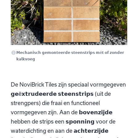
𝗠𝗲𝗰𝗵𝗮𝗻𝗶𝘀𝗰𝗵 𝗴𝗲𝗺𝗼𝗻𝘁𝗲𝗲𝗿𝗱𝗲 𝘀𝘁𝗲𝗲𝗻𝘀𝘁𝗿𝗶𝗽𝘀 𝗺é𝘁 𝗼𝗳 𝘇𝗼𝗻𝗱𝗲𝗿
𝗸𝗮𝗹𝗸𝘃𝗼𝗲𝗴
De NoviBrick Tiles zijn speciaal vormgegeven
𝗴𝗲ë𝘅𝘁𝗿𝘂𝗱𝗲𝗲𝗿𝗱𝗲 𝘀𝘁𝗲𝗲𝗻𝘀𝘁𝗿𝗶𝗽𝘀 (uit de
strengpers) die fraai en functioneel
vormgegeven zijn. Aan de 𝗯𝗼𝘃𝗲𝗻𝘇𝗶𝗷𝗱𝗲
hebben de strips een 𝘀𝗽𝗼𝗻𝗻𝗶𝗻𝗴 voor de
waterdichting en aan de 𝗮𝗰𝗵𝘁𝗲𝗿𝘇𝗶𝗷𝗱𝗲