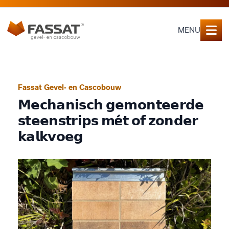
MENU
Fassat Gevel- en Cascobouw
𝗠𝗲𝗰𝗵𝗮𝗻𝗶𝘀𝗰𝗵 𝗴𝗲𝗺𝗼𝗻𝘁𝗲𝗲𝗿𝗱𝗲
𝘀𝘁𝗲𝗲𝗻𝘀𝘁𝗿𝗶𝗽𝘀 𝗺é𝘁 𝗼𝗳 𝘇𝗼𝗻𝗱𝗲𝗿
𝗸𝗮𝗹𝗸𝘃𝗼𝗲𝗴