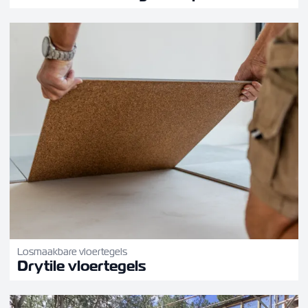
Losmaakbare vloertegels
Drytile vloertegels