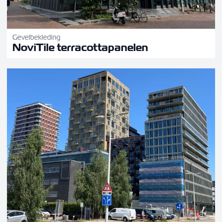
Gevelbekleding
NoviTile terracottapanelen